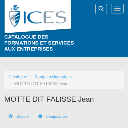
Aller au menu principal
Aller au contenu principal
Personnaliser l'interface
Togg
Rechercher
CATALOGUE DES
FORMATIONS ET SERVICES
AUX ENTREPRISES
Catalogue
Équipe pédagogique
MOTTE DIT FALISSE Jean
MOTTE DIT FALISSE Jean
Résumé
Compétences