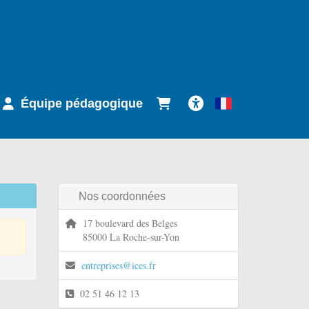
Équipe pédagogique
Français
Accessibilité
Nos coordonnées
17 boulevard des Belges
85000 La Roche-sur-Yon
entreprises@ices.fr
02 51 46 12 13