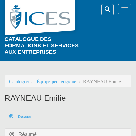
Aller au menu principal
Aller au contenu principal
Personnaliser l'interface
Togg
Rechercher
CATALOGUE DES
FORMATIONS ET SERVICES
AUX ENTREPRISES
Catalogue
Équipe pédagogique
RAYNEAU Emilie
RAYNEAU Emilie
Résumé
Résumé