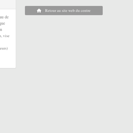
Retour au site web du centre
eau de
que
on
n, vise
eurs)