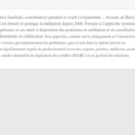
ice familiale, coordinatrice parental et coach (co)parentale. , Avocate au Barr
 s’est formée et pratique la médiation depuis 2008. Formée à l’approche systémi
périence et ses outils à disposition des praticiens en médiation et en coordinati
 formations et conférences
. Son approche, centrée sur le changement et l’interactio
cles vicieux qui maintiennent les problèmes, que ce soit dans la sphère privée ou
nt régulièrement auprès de professionnels (avocats, experts, juristes, médecins, assur
en
modes alternatifs de règlement des conflits (MARC)
et en gestion des relations