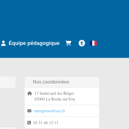
Équipe pédagogique
Français
Accessibilité
Nos coordonnées
17 boulevard des Belges
85000 La Roche-sur-Yon
entreprises@ices.fr
02 51 46 12 13