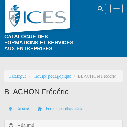
Aller au menu principal
Aller au contenu principal
Personnaliser l'interface
Togg
Rechercher
CATALOGUE DES
FORMATIONS ET SERVICES
AUX ENTREPRISES
Catalogue
Équipe pédagogique
BLACHON Frédéric
BLACHON Frédéric
Résumé
Formations dispensées
Résumé