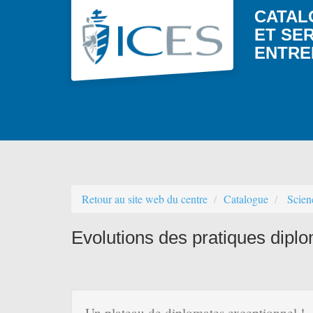
Aller au menu principal
Aller au contenu principal
Personnaliser l'interface
CATAL
ET SE
ENTRE
Retour au site web du centre
Catalogue
Scien
Evolutions des pratiques dipl
Un plateau de diplomates exceptionnel !