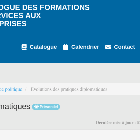
OGUE DES FORMATIONS
RVICES AUX
PRISES
Catalogue
Calendrier
Contact
ce politique
Evolutions des pratiques diplomatiques
omatiques
Présentiel
Dernière mise à jour :
0